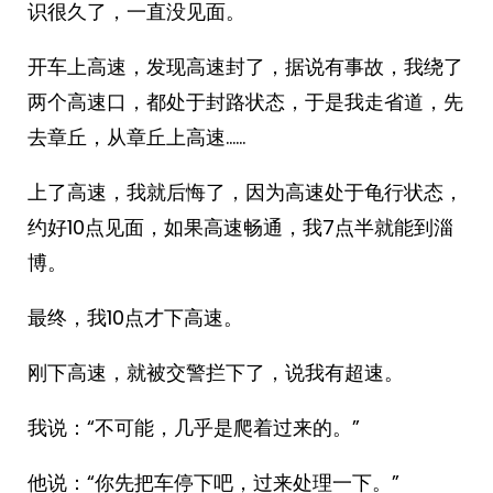
识很久了，一直没见面。
开车上高速，发现高速封了，据说有事故，我绕了
两个高速口，都处于封路状态，于是我走省道，先
去章丘，从章丘上高速……
上了高速，我就后悔了，因为高速处于龟行状态，
约好10点见面，如果高速畅通，我7点半就能到淄
博。
最终，我10点才下高速。
刚下高速，就被交警拦下了，说我有超速。
我说：“不可能，几乎是爬着过来的。”
他说：“你先把车停下吧，过来处理一下。”