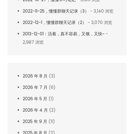
2022-11-25，懂懂群聊天记录（3）
- 3,140 浏览
2022-12-1，懂懂群聊天记录（2）
- 3,070 浏览
2013-12-01：活着，真不容易，又饿，又快~
-
2,987 浏览
2026 年 8 月
(3)
2026 年 7 月
(6)
2026 年 5 月
(1)
2026 年 4 月
(2)
2025 年 9 月
(11)
2025 年 8 月
(2)