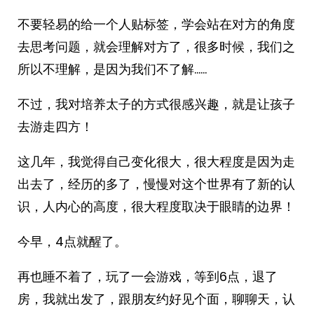
不要轻易的给一个人贴标签，学会站在对方的角度
去思考问题，就会理解对方了，很多时候，我们之
所以不理解，是因为我们不了解……
不过，我对培养太子的方式很感兴趣，就是让孩子
去游走四方！
这几年，我觉得自己变化很大，很大程度是因为走
出去了，经历的多了，慢慢对这个世界有了新的认
识，人内心的高度，很大程度取决于眼睛的边界！
今早，4点就醒了。
再也睡不着了，玩了一会游戏，等到6点，退了
房，我就出发了，跟朋友约好见个面，聊聊天，认