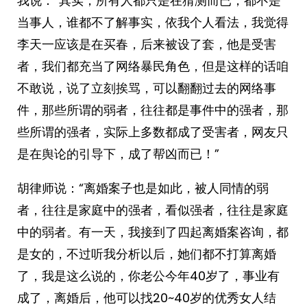
我说：“其实，所有人都只是在猜测而已，都不是
当事人，谁都不了解事实，依我个人看法，我觉得
李天一应该是在买春，后来被设了套，他是受害
者，我们都充当了网络暴民角色，但是这样的话咱
不敢说，说了立刻挨骂，可以翻翻过去的网络事
件，那些所谓的弱者，往往都是事件中的强者，那
些所谓的强者，实际上多数都成了受害者，网友只
是在舆论的引导下，成了帮凶而已！”
胡律师说：“离婚案子也是如此，被人同情的弱
者，往往是家庭中的强者，看似强者，往往是家庭
中的弱者。有一天，我接到了四起离婚案咨询，都
是女的，不过听我分析以后，她们都不打算离婚
了，我是这么说的，你老公今年40岁了，事业有
成了，离婚后，他可以找20~40岁的优秀女人结