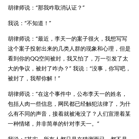
胡律师说：“那我咋取消认证？”
我说：“不知道！”
胡律师说：“最近，李天一的案子很火，我想写写
这个案子投射出来的几类人群的现象和心理，但是
看到你的QQ空间被封，我又怕了，万一引发了太
大的争议，被封了咋办？” 我说：“没事，你写吧，
被封了，我帮你解！”
胡律师说：“在这个事件中，公布李天一的姓名，
包括人肉一些信息，网民都已经触犯法律了，为什
么有不同的声音，接着就被淹没了？人们宣泄着某
一种情绪，并非简单的针对李天一。”