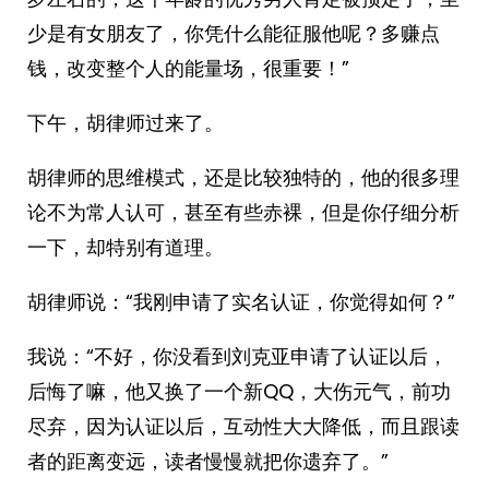
少是有女朋友了，你凭什么能征服他呢？多赚点
钱，改变整个人的能量场，很重要！”
下午，胡律师过来了。
胡律师的思维模式，还是比较独特的，他的很多理
论不为常人认可，甚至有些赤裸，但是你仔细分析
一下，却特别有道理。
胡律师说：“我刚申请了实名认证，你觉得如何？”
我说：“不好，你没看到刘克亚申请了认证以后，
后悔了嘛，他又换了一个新QQ，大伤元气，前功
尽弃，因为认证以后，互动性大大降低，而且跟读
者的距离变远，读者慢慢就把你遗弃了。”