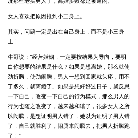
况那些老实男人了，离婚多数都是被逼的。
女人喜欢把原因推到小三身上。
其实，问题一定是出在自己身上，而不是小三身
上！
牛哥说：“经营婚姻，一定要按结果为导向，要明
白你想要的结果是什么？如果是想离婚，那么就使
劲折腾，使劲闹腾，男人一想到回家就头疼，用不
了多久，就离婚了。如果是想好好过日子，就反思
一下自己，改变一下自己的行为模式，那么男人的
行为也随之改变了，越来越和谐了，很多女人之所
以闹腾，是想证明男人错了，她以为证明了男人错
了，自己就胜利了，闹腾来闹腾去，把男人折腾跑
了！”