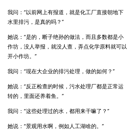
我问：“以前网上有报道，就是化工厂直接朝地下
水里排污，是真的吗？”
她说：“是的，断子绝孙的做法，而且多数都是小
作坊，没人举报，就没人查，弄点化学原料就可以
开小作坊。”
我问：“现在大企业的排污处理，做的如何？”
她说：“反正检查的时候，污水处理厂都是正常运
转的，里面还养着鱼。”
我问：“这些处理过的水，都用来干嘛了？”
她说：“景观用水啊，例如人工湖啥的。”