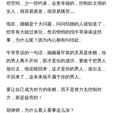
些空间，少一些约束，会更幸福的，控制欲太强的
女人，很容易衰老，很容易痛苦……
现在，婚姻是个大问题，问问结婚的人就知道了，
经常有大姐过来玩，然后悄悄的找牛哥谈谈这些
事，为什么呢？因为内心都有纠结处。
牛哥常说的一句话：婚姻最牢靠的关系是依赖，你
的男人离不开你，那才是你的成功，要敢于把男人
放出去，他还能回来，这才是你的男人，放出去，
不回来了，这本来就不属于你的男人。
要让自己成为对方的依赖，而不是努力去控制对
方，那是徒劳的！
胡律师，为什么看人看事这么深？