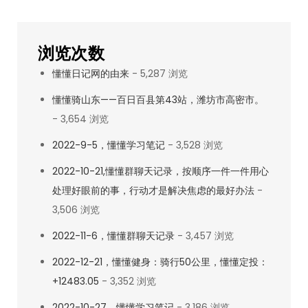
记
浏览次数
懂懂日记网的由来
- 5,287 浏览
懂懂骑山东——百日百县第43站，潍坊市高密市。
- 3,654 浏览
2022-9-5，懂懂学习笔记
- 3,528 浏览
2022-10-21,懂懂群聊天记录，按顺序一件一件用心
处理好眼前的事，行动才是解决焦虑的最好办法
-
3,506 浏览
2022-11-6，懂懂群聊天记录
- 3,457 浏览
2022-12-21，懂懂健身：骑行50公里，懂懂定投：
+12483.05
- 3,352 浏览
2022-10-27，懂懂学习笔记
- 3,186 浏览