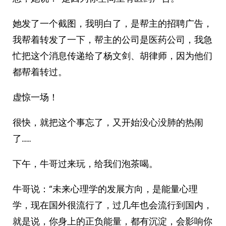
她发了一个截图，我明白了，是帮主的招聘广告，
我帮着转发了一下，帮主的公司是医药公司，我急
忙把这个消息传递给了杨文剑、胡律师，因为他们
都帮着转过。
虚惊一场！
很快，就把这个事忘了，又开始没心没肺的热闹
了……
下午，牛哥过来玩，给我们泡茶喝。
牛哥说：“未来心理学的发展方向，是能量心理
学，现在国外很流行了，过几年也会流行到国内，
就是说，你身上的正负能量，都有沉淀，会影响你