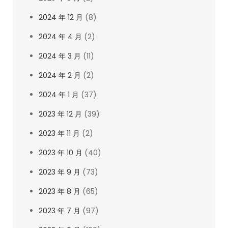
2024 年 12 月
(8)
2024 年 4 月
(2)
2024 年 3 月
(11)
2024 年 2 月
(2)
2024 年 1 月
(37)
2023 年 12 月
(39)
2023 年 11 月
(2)
2023 年 10 月
(40)
2023 年 9 月
(73)
2023 年 8 月
(65)
2023 年 7 月
(97)