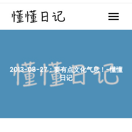
Skip
to
懂懂日记
懂懂日记网每天同步更新懂懂学
content
习群内容
2013-08-27：要有点文化气息！-懂懂
日记