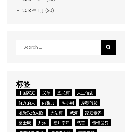
2013 年 1 月
(30)
Search
for:
标签
中国家庭
买单
五龙河
人生信念
优秀的人
内驱力
冯小刚
厚积薄发
地缘政治风险
大沽河
威海
家庭素养
富士康
尹烨
德州宁津
慈善
懂懂健身