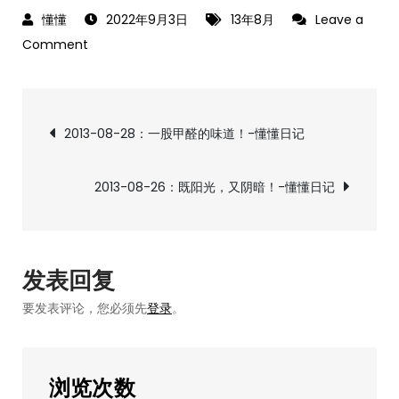
2022年9月3日
13年8月
Leave a
on
Comment
2013-
08-
文
27：
2013-08-28：一股甲醛的味道！-懂懂日记
要
章
有
2013-08-26：既阳光，又阴暗！-懂懂日记
点
导
文
化
航
气
发表回复
息！-
要发表评论，您必须先
登录
。
懂
懂
日
浏览次数
记