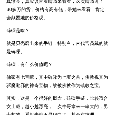
真漂亮，真应该带着晴晴来看看，这次晴晴进了
30多万的货，价格有高有低，带她来看看，肯定
会颠覆她的价格观。
砗磲是啥？
就是贝壳磨出来的手链，特别白，古代官员戴的就
是砗磲。
砗磲，有什么价值呢？
佛家有七宝嘛，其中砗磲为七宝之首，佛教视其为
驱魔避邪的神奇宝物，故被佛教作为镇教之宝。
其实，这是一个很好的概念，砗磲手链，比较适合
女士戴，越小越漂亮，上次牛哥拿来一串大的，男
士戴的，看起来就不是很白了，甚至有纹理……