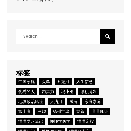
2013 年 1 月
(30)
Search
for:
标签
中国家庭
买单
五龙河
人生信念
优秀的人
内驱力
冯小刚
厚积薄发
地缘政治风险
大沽河
威海
家庭素养
富士康
尹烨
德州宁津
慈善
懂懂健身
懂懂学习笔记
懂懂学医学
懂懂定投