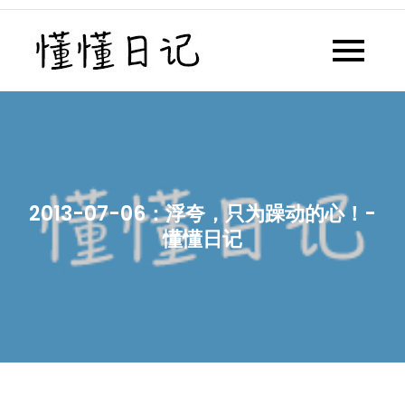
Skip
to
懂懂日记
懂懂日记网每天同步更新懂懂学
content
习群内容
2013-07-06：浮夸，只为躁动的心！-
懂懂日记