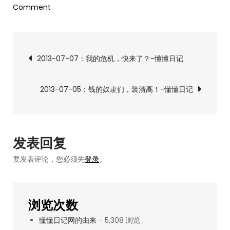
on
Comment
2013-
07-
文
06：
2013-07-07：我的危机，快来了？-懂懂日记
浮
章
夸，
2013-07-05：钱的奴隶们，装清高！-懂懂日记
只
导
为
躁
航
动
发表回复
的
要发表评论，您必须先
登录
。
心！-
懂
懂
浏览次数
日
懂懂日记网的由来
- 5,308 浏览
记