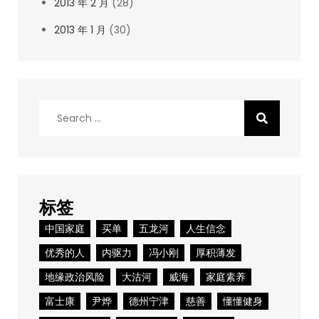
2013 年 2 月
(28)
2013 年 1 月
(30)
Search
for:
标签
中国家庭
买单
五龙河
人生信念
优秀的人
内驱力
冯小刚
厚积薄发
地缘政治风险
大沽河
威海
家庭素养
富士康
尹烨
德州宁津
慈善
懂懂健身