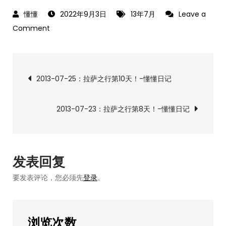
2022年9月3日
13年7月
Leave a
on
Comment
2013-
07-
文
24：
2013-07-25：拉萨之行第10天！-懂懂日记
拉
章
萨
2013-07-23：拉萨之行第8天！-懂懂日记
之
导
行
第
航
9
发表回复
天！-
要发表评论，您必须先
登录
。
懂
懂
日
浏览次数
记