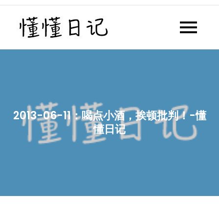
Skip
to
懂懂日记
懂懂日记网每天同步更新懂懂学
content
习群内容
2013-06-11：喝点小酒，挨顿批判！-懂
懂日记