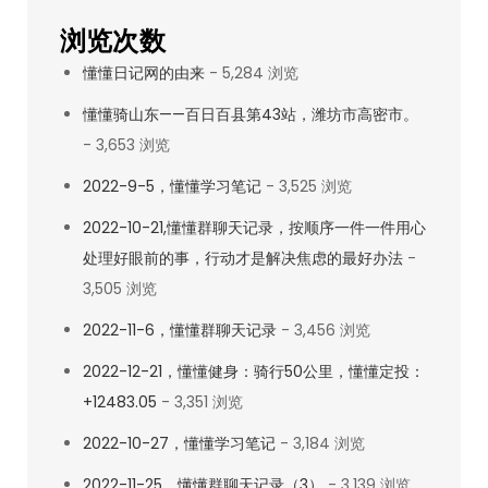
懂
浏览次数
日
懂懂日记网的由来
- 5,284 浏览
记
懂懂骑山东——百日百县第43站，潍坊市高密市。
- 3,653 浏览
2022-9-5，懂懂学习笔记
- 3,525 浏览
2022-10-21,懂懂群聊天记录，按顺序一件一件用心
处理好眼前的事，行动才是解决焦虑的最好办法
-
3,505 浏览
2022-11-6，懂懂群聊天记录
- 3,456 浏览
2022-12-21，懂懂健身：骑行50公里，懂懂定投：
+12483.05
- 3,351 浏览
2022-10-27，懂懂学习笔记
- 3,184 浏览
2022-11-25，懂懂群聊天记录（3）
- 3,139 浏览