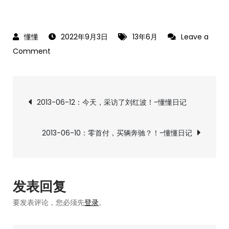
2022年9月3日
13年6月
Leave a
on
Comment
2013-
06-
文
11：
2013-06-12：今天，采访了刘红波！-懂懂日记
喝
章
点
2013-06-10：零首付，买辆奔驰？！-懂懂日记
小
导
酒，
挨
航
顿
发表回复
批
要发表评论，您必须先
登录
。
判！-
懂