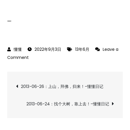
_
2022年9月3日
13年6月
Leave a
on
Comment
2013-
06-
文
25：
2013-06-26：上山，拜佛，归来！-懂懂日记
游，
章
九
2013-06-24：找个大树，靠上去！-懂懂日记
华
导
山！-
懂