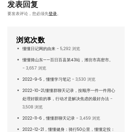
航
懂
发表回复
日
要发表评论，您必须先
登录
。
记
浏览次数
懂懂日记网的由来
- 5,292 浏览
懂懂骑山东——百日百县第43站，潍坊市高密市。
- 3,657 浏览
2022-9-5，懂懂学习笔记
- 3,530 浏览
2022-10-21,懂懂群聊天记录，按顺序一件一件用心
处理好眼前的事，行动才是解决焦虑的最好办法
-
3,508 浏览
2022-11-6，懂懂群聊天记录
- 3,459 浏览
2022-12-21，懂懂健身：骑行50公里，懂懂定投：