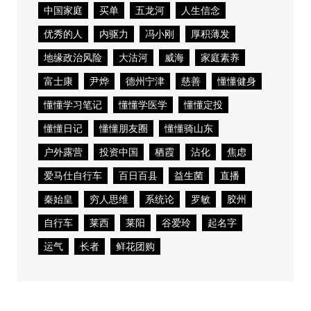
中国家庭
买单
五龙河
人生信念
优秀的人
内驱力
冯小刚
厚积薄发
地缘政治风险
大沽河
威海
家庭素养
富士康
尹烨
德州宁津
慈善
懂懂健身
懂懂学习笔记
懂懂学医学
懂懂定投
懂懂日记
懂懂朋友圈
懂懂骑山东
户外露营
投资中国
栖霞
沾化
焦虑
爱马仕自行车
百日百县
益生菌
直播
秦始皇
穷人思维
系统论
罗敏
胶州
自行车
莱西
莱阳
谷爱玲
起名字
运气
长者
鲜花团购