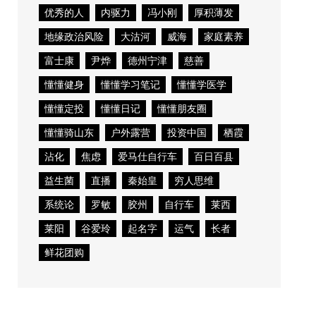
优秀的人
内驱力
冯小刚
厚积薄发
地缘政治风险
大沽河
威海
家庭素养
富士康
尹烨
德州宁津
慈善
懂懂健身
懂懂学习笔记
懂懂学医学
懂懂定投
懂懂日记
懂懂朋友圈
懂懂骑山东
户外露营
投资中国
栖霞
沾化
焦虑
爱马仕自行车
百日百县
益生菌
直播
秦始皇
穷人思维
系统论
罗敏
胶州
自行车
莱西
莱阳
谷爱玲
起名字
运气
长者
鲜花团购