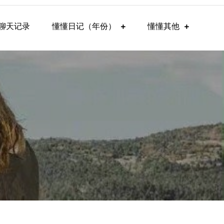
聊天记录
懂懂日记（年份）
懂懂其他