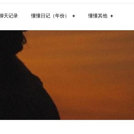
聊天记录
懂懂日记（年份）
懂懂其他