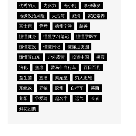
优秀的人
内驱力
冯小刚
厚积薄发
地缘政治风险
大沽河
威海
家庭素养
富士康
尹烨
德州宁津
慈善
懂懂健身
懂懂学习笔记
懂懂学医学
懂懂定投
懂懂日记
懂懂朋友圈
懂懂骑山东
户外露营
投资中国
栖霞
沾化
焦虑
爱马仕自行车
百日百县
益生菌
直播
秦始皇
穷人思维
系统论
罗敏
胶州
自行车
莱西
莱阳
谷爱玲
起名字
运气
长者
鲜花团购