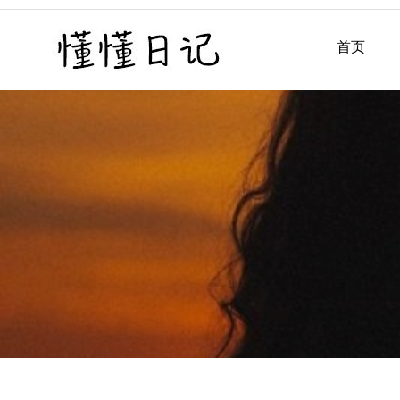
Skip
to
首页
懂懂日记
懂懂日记网每天同步更新懂
content