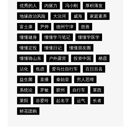
优秀的人
内驱力
冯小刚
厚积薄发
地缘政治风险
大沽河
威海
家庭素养
富士康
尹烨
德州宁津
慈善
懂懂健身
懂懂学习笔记
懂懂学医学
懂懂定投
懂懂日记
懂懂朋友圈
懂懂骑山东
户外露营
投资中国
栖霞
沾化
焦虑
爱马仕自行车
百日百县
益生菌
直播
秦始皇
穷人思维
系统论
罗敏
胶州
自行车
莱西
莱阳
谷爱玲
起名字
运气
长者
鲜花团购