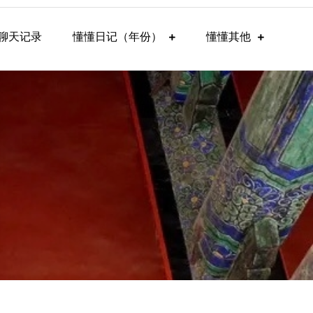
聊天记录
懂懂日记（年份）
懂懂其他