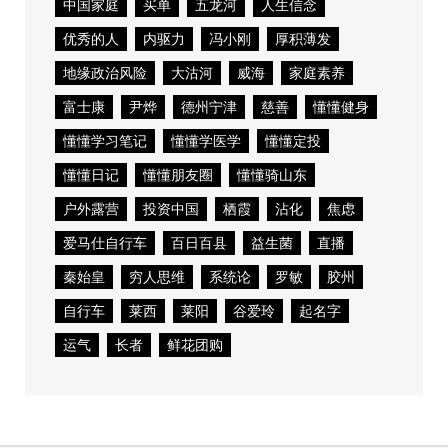
中国家庭
买单
五龙河
人生信念
优秀的人
内驱力
冯小刚
厚积薄发
地缘政治风险
大沽河
威海
家庭素养
富士康
尹烨
德州宁津
慈善
懂懂健身
懂懂学习笔记
懂懂学医学
懂懂定投
懂懂日记
懂懂朋友圈
懂懂骑山东
户外露营
投资中国
栖霞
沾化
焦虑
爱马仕自行车
百日百县
益生菌
直播
秦始皇
穷人思维
系统论
罗敏
胶州
自行车
莱西
莱阳
谷爱玲
起名字
运气
长者
鲜花团购