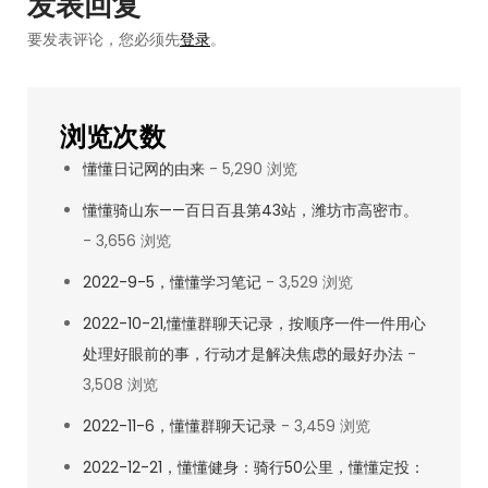
发表回复
掰
要发表评论，您必须先
登录
。
玉
米
浏览次数
懂懂日记网的由来
- 5,290 浏览
懂懂骑山东——百日百县第43站，潍坊市高密市。
- 3,656 浏览
2022-9-5，懂懂学习笔记
- 3,529 浏览
2022-10-21,懂懂群聊天记录，按顺序一件一件用心
处理好眼前的事，行动才是解决焦虑的最好办法
-
3,508 浏览
2022-11-6，懂懂群聊天记录
- 3,459 浏览
2022-12-21，懂懂健身：骑行50公里，懂懂定投：