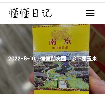
Skip
to
懂懂日记
懂懂日记网每天同步更新懂懂学
content
习群内容
2022-8-10，懂懂朋友圈，乡下掰玉米