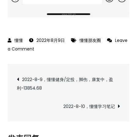
2022年8月9日
懂懂朋友圈
Leave
on
a Comment
2022-
8-
文
10，
2022-8-9，懂懂健身/定投，脚伤，康复中，盈
懂
利-13854.68
章
懂
朋
导
2022-8-10，懂懂学习笔记
友
圈，
航
乡
下