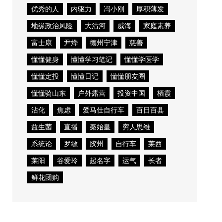
优秀的人
内驱力
冯小刚
厚积薄发
地缘政治风险
大沽河
威海
家庭素养
富士康
尹烨
德州宁津
慈善
懂懂健身
懂懂学习笔记
懂懂学医学
懂懂定投
懂懂日记
懂懂朋友圈
懂懂骑山东
户外露营
投资中国
栖霞
沾化
焦虑
爱马仕自行车
百日百县
益生菌
直播
秦始皇
穷人思维
系统论
罗敏
胶州
自行车
莱西
莱阳
谷爱玲
起名字
运气
长者
鲜花团购