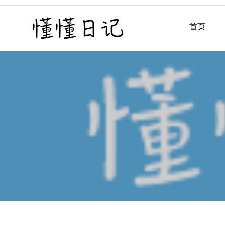
Skip
to
首页
懂懂日记
懂懂日记网每天同步更新懂
content