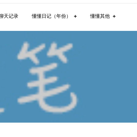
聊天记录
懂懂日记（年份）
懂懂其他