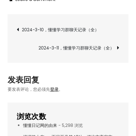
2024-
3-
文
10，
2024-3-10，懂懂学习群聊天记录（全）
定
章
投
2024-3-11，懂懂学习群聊天记录（全）
策
导
略
做
航
了
发表回复
局
要发表评论，您必须先
登录
。
部
细
微
浏览次数
调
懂懂日记网的由来
- 5,298 浏览
整。