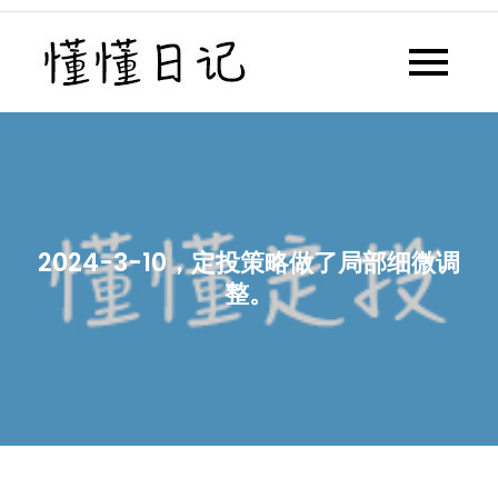
Skip
to
懂懂日记
懂懂日记网每天同步更新懂懂学
content
习群内容
2024-3-10，定投策略做了局部细微调
整。