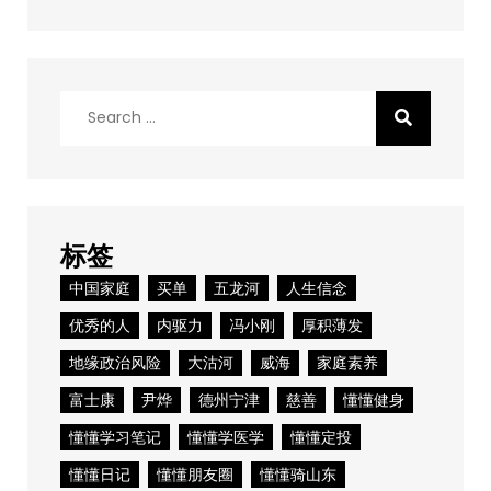
Search
for:
标签
中国家庭
买单
五龙河
人生信念
优秀的人
内驱力
冯小刚
厚积薄发
地缘政治风险
大沽河
威海
家庭素养
富士康
尹烨
德州宁津
慈善
懂懂健身
懂懂学习笔记
懂懂学医学
懂懂定投
懂懂日记
懂懂朋友圈
懂懂骑山东