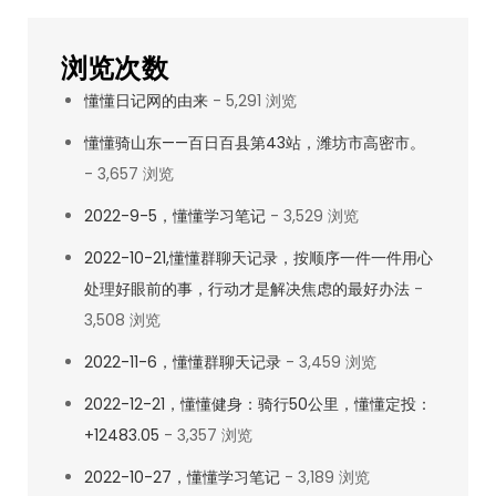
交
易
浏览次数
学
懂懂日记网的由来
- 5,291 浏览
习
笔
懂懂骑山东——百日百县第43站，潍坊市高密市。
记
- 3,657 浏览
第
2022-9-5，懂懂学习笔记
- 3,529 浏览
一
2022-10-21,懂懂群聊天记录，按顺序一件一件用心
天
处理好眼前的事，行动才是解决焦虑的最好办法
-
3,508 浏览
2022-11-6，懂懂群聊天记录
- 3,459 浏览
2022-12-21，懂懂健身：骑行50公里，懂懂定投：
+12483.05
- 3,357 浏览
2022-10-27，懂懂学习笔记
- 3,189 浏览