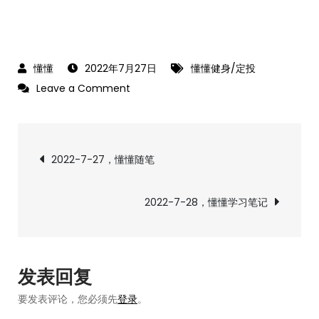
2022年7月27日
懂懂健身/定投
on
Leave a Comment
2022-
7-
文
27，
2022-7-27，懂懂随笔
懂
章
懂
2022-7-28，懂懂学习笔记
健
导
身/
定
航
投
发表回复
+量
要发表评论，您必须先
登录
。
化