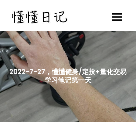
Skip
to
懂懂日记
懂懂日记网每天同步更新懂懂学
content
习群内容
2022-7-27，懂懂健身/定投+量化交易
学习笔记第一天