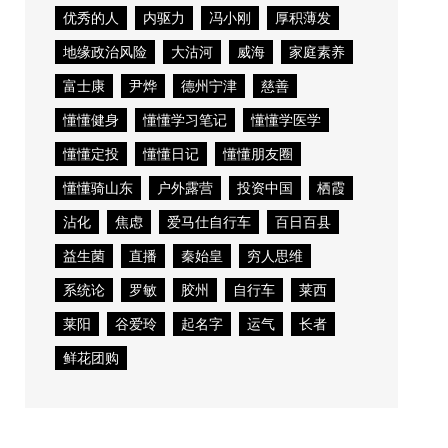
优秀的人
内驱力
冯小刚
厚积薄发
地缘政治风险
大沽河
威海
家庭素养
富士康
尹烨
德州宁津
慈善
懂懂健身
懂懂学习笔记
懂懂学医学
懂懂定投
懂懂日记
懂懂朋友圈
懂懂骑山东
户外露营
投资中国
栖霞
沾化
焦虑
爱马仕自行车
百日百县
益生菌
直播
秦始皇
穷人思维
系统论
罗敏
胶州
自行车
莱西
莱阳
谷爱玲
起名字
运气
长者
鲜花团购