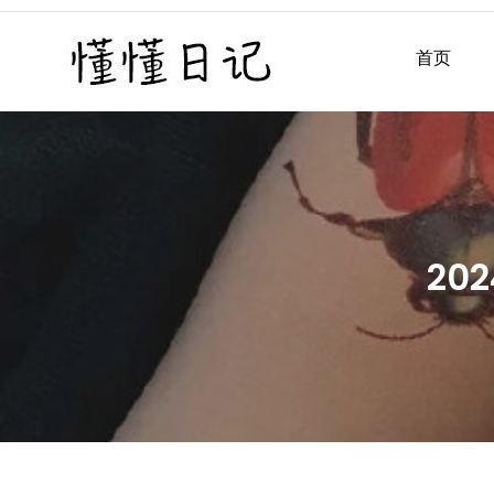
Skip
to
首页
懂懂日记
懂懂日记网每天同步更新懂
content
20