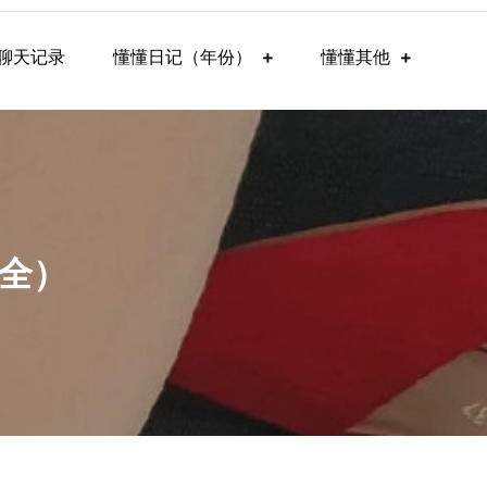
聊天记录
懂懂日记（年份）
懂懂其他
（全）