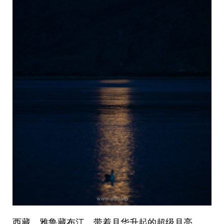
西藏，雅鲁藏布江，带着月华升起的超级月亮。