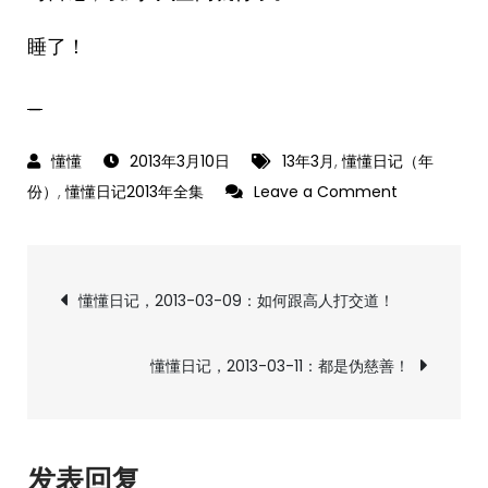
睡了！
_
2013年3月10日
13年3月
,
懂懂日记（年
on
份）
,
懂懂日记2013年全集
Leave a Comment
懂
懂
文
日
懂懂日记，2013-03-09：如何跟高人打交道！
记，
章
2013-
懂懂日记，2013-03-11：都是伪慈善！
03-
导
10：
换
航
个
发表回复