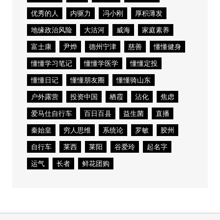
优秀的人
内驱力
冯小刚
厚积薄发
地缘政治风险
大沽河
威海
家庭素养
富士康
尹烨
德州宁津
慈善
懂懂健身
懂懂学习笔记
懂懂学医学
懂懂定投
懂懂日记
懂懂朋友圈
懂懂骑山东
户外露营
投资中国
栖霞
沾化
焦虑
爱马仕自行车
百日百县
益生菌
直播
秦始皇
穷人思维
系统论
罗敏
胶州
自行车
莱西
莱阳
谷爱玲
起名字
运气
长者
鲜花团购