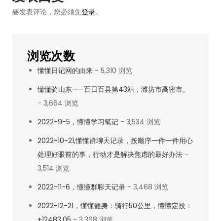
姿
要发表评论，您必须先
登录
。
势，
再
来
浏览次数
一
懂懂日记网的由来
- 5,310 浏览
次，
翻
懂懂骑山东——百日百县第43站，潍坊市高密市。
写！
- 3,664 浏览
2022-9-5，懂懂学习笔记
- 3,534 浏览
2022-10-21,懂懂群聊天记录，按顺序一件一件用心
处理好眼前的事，行动才是解决焦虑的最好办法
-
3,514 浏览
2022-11-6，懂懂群聊天记录
- 3,468 浏览
2022-12-21，懂懂健身：骑行50公里，懂懂定投：
+12483.05
- 3,368 浏览