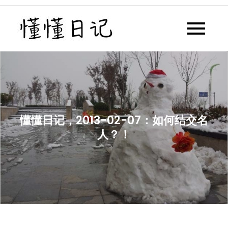
Skip
to
懂懂日记
懂懂日记网每天同步更新懂懂学
content
习群内容
懂懂日记，2013-02-07：如何结交名
人？！