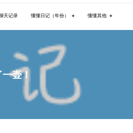
聊天记录
懂懂日记（年份）
懂懂其他
了一壶！