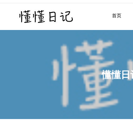
Skip
to
首页
懂懂日记
懂懂日记网每天同步更新懂
content
懂懂日