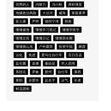
优秀的人
内驱力
冯小刚
厚积薄发
地缘政治风险
大沽河
威海
家庭素养
富士康
尹烨
德州宁津
慈善
懂懂健身
懂懂学习笔记
懂懂学医学
懂懂定投
懂懂日记
懂懂朋友圈
懂懂骑山东
户外露营
投资中国
栖霞
沾化
焦虑
爱马仕自行车
百日百县
益生菌
直播
秦始皇
穷人思维
系统论
罗敏
胶州
自行车
莱西
莱阳
谷爱玲
起名字
运气
长者
鲜花团购