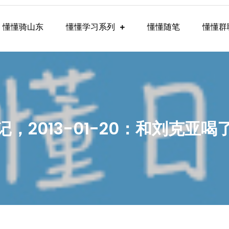
懂懂骑山东
懂懂学习系列
懂懂随笔
懂懂群
懂学习群内容
记，2013-01-20：和刘克亚喝