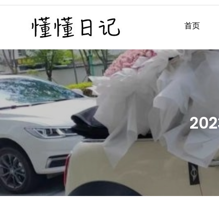
Skip
to
首页
懂懂日记
懂懂日记网每天同步更新懂
content
20