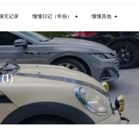
聊天记录
懂懂日记（年份）
懂懂其他
（1）