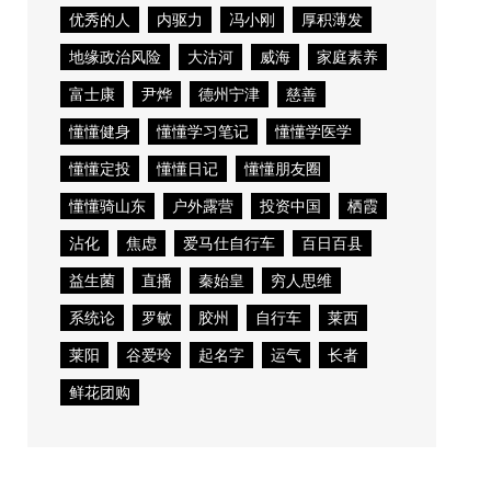
优秀的人
内驱力
冯小刚
厚积薄发
地缘政治风险
大沽河
威海
家庭素养
富士康
尹烨
德州宁津
慈善
懂懂健身
懂懂学习笔记
懂懂学医学
懂懂定投
懂懂日记
懂懂朋友圈
懂懂骑山东
户外露营
投资中国
栖霞
沾化
焦虑
爱马仕自行车
百日百县
益生菌
直播
秦始皇
穷人思维
系统论
罗敏
胶州
自行车
莱西
莱阳
谷爱玲
起名字
运气
长者
鲜花团购