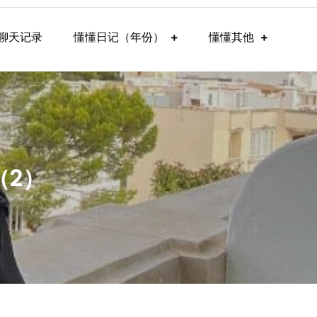
聊天记录
懂懂日记（年份）
懂懂其他
（2）