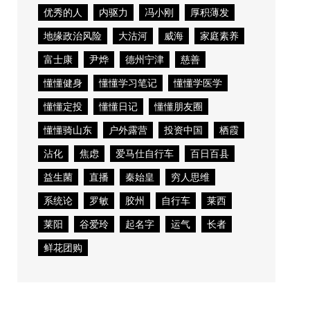
优秀的人
内驱力
冯小刚
厚积薄发
地缘政治风险
大沽河
威海
家庭素养
富士康
尹烨
德州宁津
慈善
懂懂健身
懂懂学习笔记
懂懂学医学
懂懂定投
懂懂日记
懂懂朋友圈
懂懂骑山东
户外露营
投资中国
栖霞
沾化
焦虑
爱马仕自行车
百日百县
益生菌
直播
秦始皇
穷人思维
系统论
罗敏
胶州
自行车
莱西
莱阳
谷爱玲
起名字
运气
长者
鲜花团购