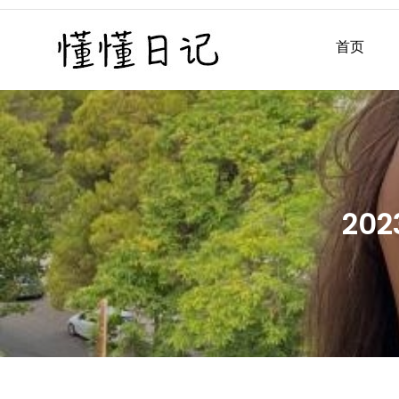
Skip
to
首页
懂懂日记
懂懂日记网每天同步更新懂
content
20