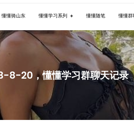
懂懂骑山东
懂懂学习系列
懂懂随笔
懂懂群
懂学习群内容
23-8-20，懂懂学习群聊天记录