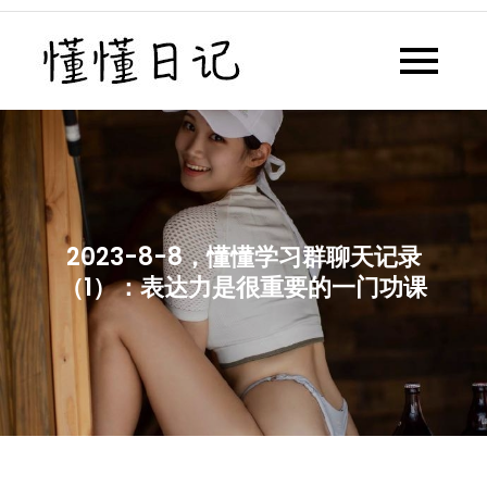
Skip
to
懂懂日记
懂懂日记网每天同步更新懂懂学
content
习群内容
2023-8-8，懂懂学习群聊天记录
（1）：表达力是很重要的一门功课