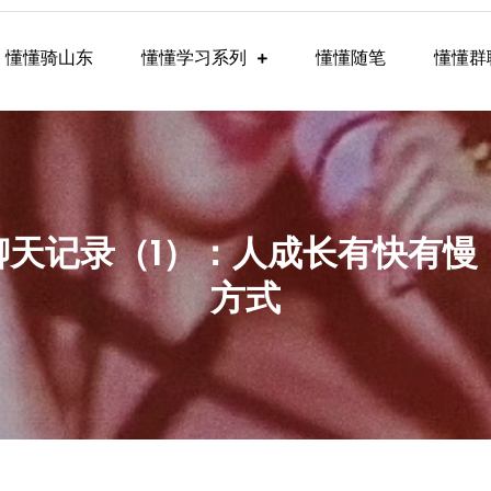
懂懂骑山东
懂懂学习系列
懂懂随笔
懂懂群
懂学习群内容
习群聊天记录（1）：人成长有快有
方式