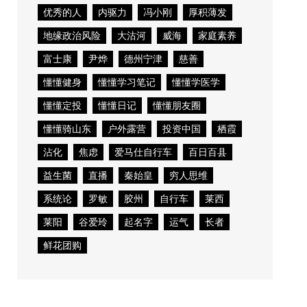
优秀的人
内驱力
冯小刚
厚积薄发
地缘政治风险
大沽河
威海
家庭素养
富士康
尹烨
德州宁津
慈善
懂懂健身
懂懂学习笔记
懂懂学医学
懂懂定投
懂懂日记
懂懂朋友圈
懂懂骑山东
户外露营
投资中国
栖霞
沾化
焦虑
爱马仕自行车
百日百县
益生菌
直播
秦始皇
穷人思维
系统论
罗敏
胶州
自行车
莱西
莱阳
谷爱玲
起名字
运气
长者
鲜花团购