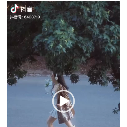
视
频
播
放
器