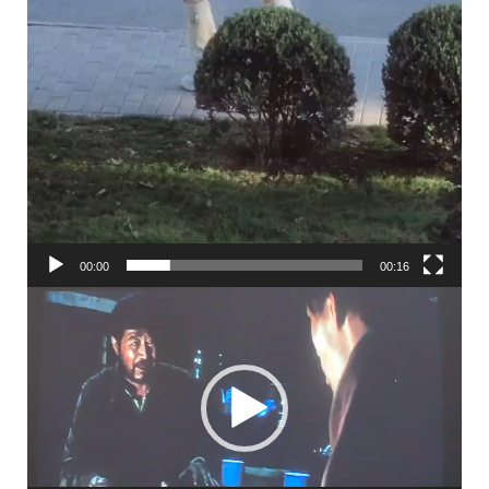
00:00
00:16
视
频
播
放
器