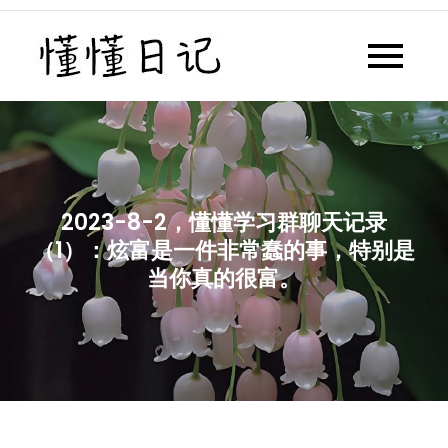
Skip
to
懂懂日记
懂懂日记网每天同步更新懂懂学
content
习群内容
2023-8-2，懂懂学习群聊天记录
（1）：炫富是一件非常蠢的事，特别是
当你真的很富。