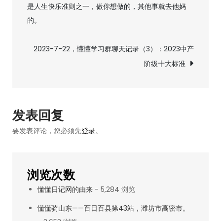
是人生快乐准则之一，做你想做的，其他事就去他妈
章
懂
的。 ​ ​​​
学
导
习
2023-7-22，懂懂学习群聊天记录（3）：2023中产
群
航
阶级十大标准
聊
天
记
录
发表回复
（2）：
要发表评论，您必须先
登录
。
登
泰
山
浏览次数
看
懂懂日记网的由来
- 5,284 浏览
日
出
懂懂骑山东——百日百县第43站，潍坊市高密市。