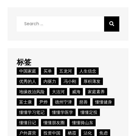
Search
for:
标签
中国家庭
买单
五龙河
人生信念
优秀的人
内驱力
冯小刚
厚积薄发
地缘政治风险
大沽河
威海
家庭素养
富士康
尹烨
德州宁津
慈善
懂懂健身
懂懂学习笔记
懂懂学医学
懂懂定投
懂懂日记
懂懂朋友圈
懂懂骑山东
户外露营
投资中国
栖霞
沾化
焦虑