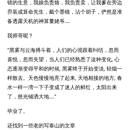
错的生意，我娘负责烙，我负责卖，让我爹在旁边
乔装成算命先生，戴个墨镜，沾个胡子，俨然是准
备透露天机的神算董姥爷……
我师哥呢？
“黑雾与云海搏斗着，人们的心境跟着纠结，忽而
喜悦，忽而失望，当人们已经熟悉了这种变化, 心
态逐渐变得平和的时候, 黑雾终于开始变淡, 轻烟一
样散去。天色慢慢地亮了起来, 天地相接的地方, 春
水一样一湾一下子变成了迷人的鲜红，太阳出来
了，慈光铺洒大地……”
毕业了。
还找到一些老的写泰山的文章