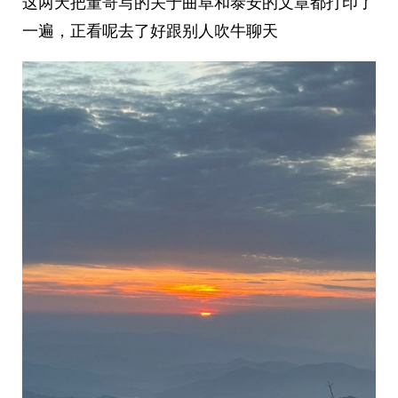
这两天把董哥写的关于曲阜和泰安的文章都打印了
一遍，正看呢去了好跟别人吹牛聊天