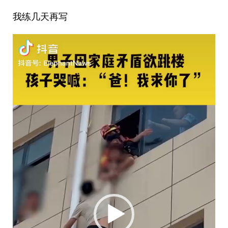
我练几天再写
视
频
播
放
器