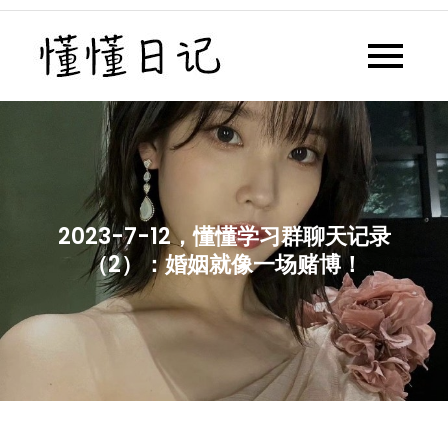
Skip
to
懂懂日记
懂懂日记网每天同步更新懂懂学
content
习群内容
2023-7-12，懂懂学习群聊天记录
（2）：婚姻就像一场赌博！