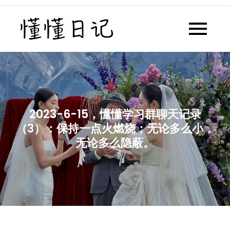
Skip
to
懂懂日记
懂懂日记网每天同步更新懂懂学
content
习群内容
2023-6-15，懂懂学习群聊天记录
（3）：保持一点火燃烧；无论多么小，
无论多么隐蔽。