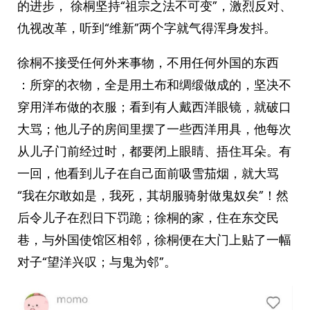
的进步， 徐桐坚持“祖宗之法不可变”，激烈反对、
仇视改革，听到“维新”两个字就气得浑身发抖。
徐桐不接受任何外来事物，不用任何外国的东西
：所穿的衣物，全是用土布和绸缎做成的，坚决不
穿用洋布做的衣服；看到有人戴西洋眼镜，就破口
大骂；他儿子的房间里摆了一些西洋用具，他每次
从儿子门前经过时，都要闭上眼睛、捂住耳朵。有
一回，他看到儿子在自己面前吸雪茄烟，就大骂
“我在尔敢如是，我死，其胡服骑射做鬼奴矣”！然
后令儿子在烈日下罚跪；徐桐的家，住在东交民
巷，与外国使馆区相邻，徐桐便在大门上贴了一幅
对子“望洋兴叹；与鬼为邻”。