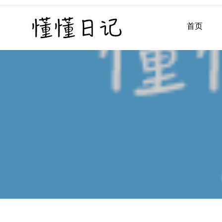
Skip
to
首页
懂懂日记
懂懂日记网每天同步更新懂
content