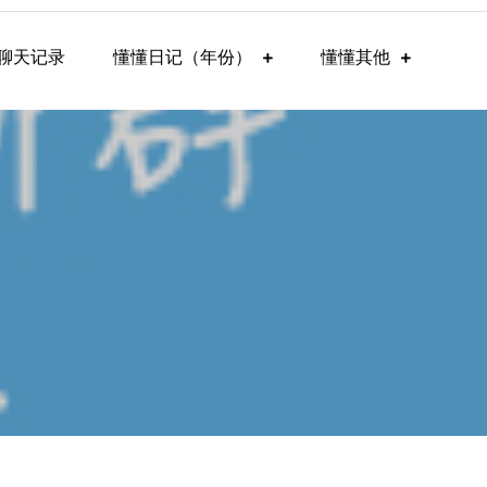
聊天记录
懂懂日记（年份）
懂懂其他