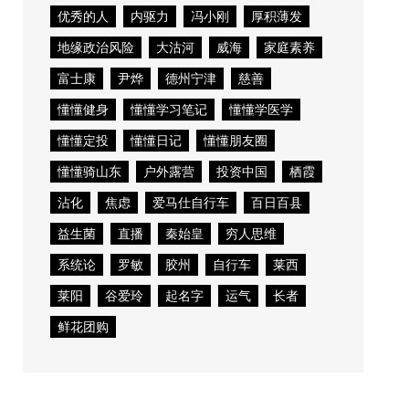
优秀的人
内驱力
冯小刚
厚积薄发
地缘政治风险
大沽河
威海
家庭素养
富士康
尹烨
德州宁津
慈善
懂懂健身
懂懂学习笔记
懂懂学医学
懂懂定投
懂懂日记
懂懂朋友圈
懂懂骑山东
户外露营
投资中国
栖霞
沾化
焦虑
爱马仕自行车
百日百县
益生菌
直播
秦始皇
穷人思维
系统论
罗敏
胶州
自行车
莱西
莱阳
谷爱玲
起名字
运气
长者
鲜花团购