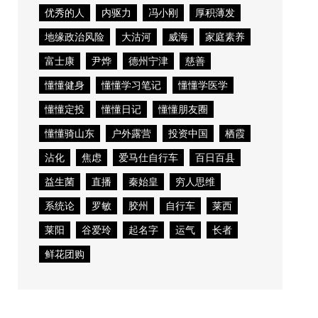
优秀的人
内驱力
冯小刚
厚积薄发
地缘政治风险
大沽河
威海
家庭素养
富士康
尹烨
德州宁津
慈善
懂懂健身
懂懂学习笔记
懂懂学医学
懂懂定投
懂懂日记
懂懂朋友圈
懂懂骑山东
户外露营
投资中国
栖霞
沾化
焦虑
爱马仕自行车
百日百县
益生菌
直播
秦始皇
穷人思维
系统论
罗敏
胶州
自行车
莱西
莱阳
谷爱玲
起名字
运气
长者
鲜花团购