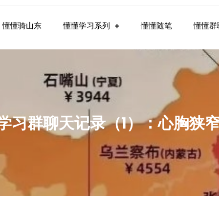
懂懂骑山东
懂懂学习系列
懂懂随笔
懂懂群
懂学习群内容
懂懂学习群聊天记录（1）：心胸