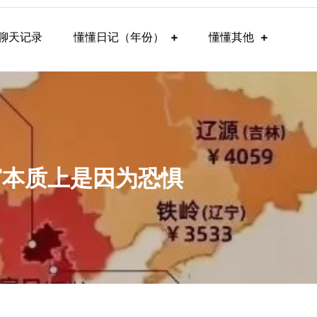
聊天记录
懂懂日记（年份）
懂懂其他
狭窄本质上是因为恐惧