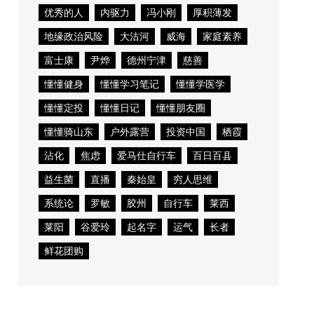
优秀的人
内驱力
冯小刚
厚积薄发
地缘政治风险
大沽河
威海
家庭素养
富士康
尹烨
德州宁津
慈善
懂懂健身
懂懂学习笔记
懂懂学医学
懂懂定投
懂懂日记
懂懂朋友圈
懂懂骑山东
户外露营
投资中国
栖霞
沾化
焦虑
爱马仕自行车
百日百县
益生菌
直播
秦始皇
穷人思维
系统论
罗敏
胶州
自行车
莱西
莱阳
谷爱玲
起名字
运气
长者
鲜花团购