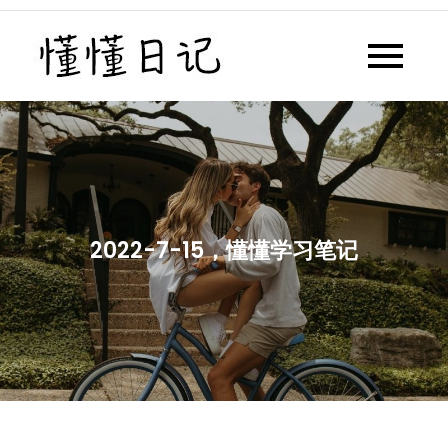
Skip
to
懂懂日记
懂懂日记网每天同步更新懂懂学
content
习群内容
2022-7-15，懂懂学习笔记