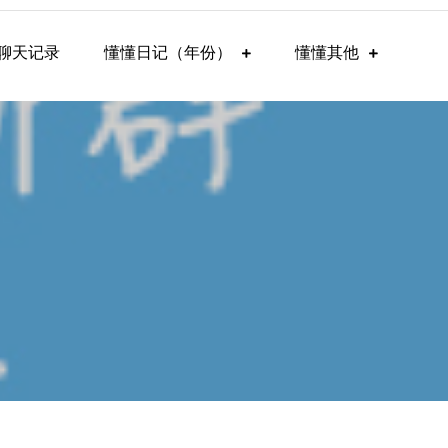
聊天记录
懂懂日记（年份）
懂懂其他