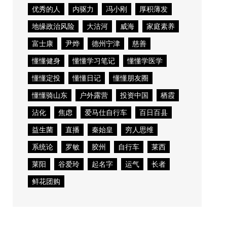
优秀的人
内驱力
冯小刚
厚积薄发
地缘政治风险
大沽河
威海
家庭素养
富士康
尹烨
德州宁津
慈善
懂懂健身
懂懂学习笔记
懂懂学医学
懂懂定投
懂懂日记
懂懂朋友圈
懂懂骑山东
户外露营
投资中国
栖霞
沾化
焦虑
爱马仕自行车
百日百县
益生菌
直播
秦始皇
穷人思维
系统论
罗敏
胶州
自行车
莱西
莱阳
谷爱玲
起名字
运气
长者
鲜花团购