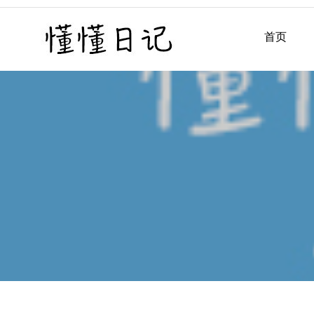
Skip
to
首页
懂懂日记
懂懂日记网每天同步更新懂
content