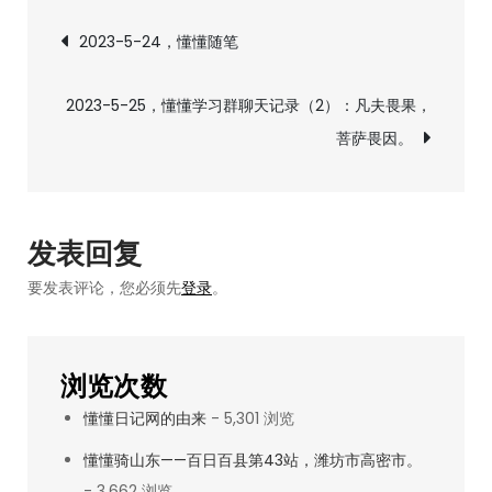
文
25，
2023-5-24，懂懂随笔
懂
章
懂
2023-5-25，懂懂学习群聊天记录（2）：凡夫畏果，
学
导
菩萨畏因。
习
群
航
聊
天
发表回复
记
要发表评论，您必须先
登录
。
录
（1）：
要
浏览次数
做
懂懂日记网的由来
- 5,301 浏览
合
法
懂懂骑山东——百日百县第43站，潍坊市高密市。
合
- 3,662 浏览