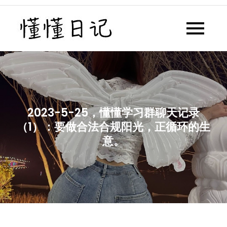
Skip
to
懂懂日记
懂懂日记网每天同步更新懂懂学
content
习群内容
2023-5-25，懂懂学习群聊天记录
（1）：要做合法合规阳光，正循环的生
意。