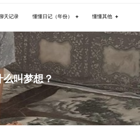
聊天记录
懂懂日记（年份）
懂懂其他
：什么叫梦想？