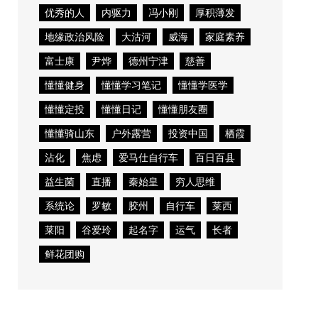
优秀的人
内驱力
冯小刚
厚积薄发
地缘政治风险
大沽河
威海
家庭素养
富士康
尹烨
德州宁津
慈善
懂懂健身
懂懂学习笔记
懂懂学医学
懂懂定投
懂懂日记
懂懂朋友圈
懂懂骑山东
户外露营
投资中国
栖霞
沾化
焦虑
爱马仕自行车
百日百县
益生菌
直播
秦始皇
穷人思维
系统论
罗敏
胶州
自行车
莱西
莱阳
谷爱玲
起名字
运气
长者
鲜花团购