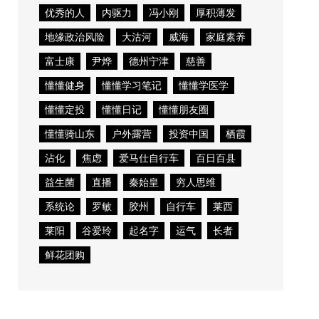
优秀的人
内驱力
冯小刚
厚积薄发
地缘政治风险
大沽河
威海
家庭素养
富士康
尹烨
德州宁津
慈善
懂懂健身
懂懂学习笔记
懂懂学医学
懂懂定投
懂懂日记
懂懂朋友圈
懂懂骑山东
户外露营
投资中国
栖霞
沾化
焦虑
爱马仕自行车
百日百县
益生菌
直播
秦始皇
穷人思维
系统论
罗敏
胶州
自行车
莱西
莱阳
谷爱玲
起名字
运气
长者
鲜花团购