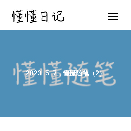
Skip
to
懂懂日记
懂懂日记网每天同步更新懂懂学
content
习群内容
2023-5-7，懂懂随笔（2）