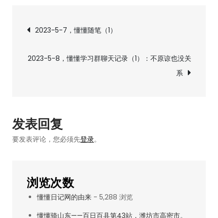
5-
文
7，
2023-5-7，懂懂随笔（1）
懂
章
懂
2023-5-8，懂懂学习群聊天记录（1）：不原谅也没关
随
导
系
笔
（2）
航
发表回复
要发表评论，您必须先
登录
。
浏览次数
懂懂日记网的由来
- 5,288 浏览
懂懂骑山东——百日百县第43站，潍坊市高密市。