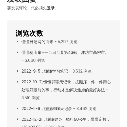
录
要发表评论，您必须先
登录
。
（2）：
99%
的
浏览次数
人
懂懂日记网的由来
- 5,297 浏览
根
本
懂懂骑山东——百日百县第43站，潍坊市高密市。
不
- 3,660 浏览
会
2022-9-5，懂懂学习笔记
- 3,532 浏览
思
2022-10-21,懂懂群聊天记录，按顺序一件一件用心
考
处理好眼前的事，行动才是解决焦虑的最好办法
-
3,510 浏览
2022-11-6，懂懂群聊天记录
- 3,462 浏览
2022-12-21，懂懂健身：骑行50公里，懂懂定投：