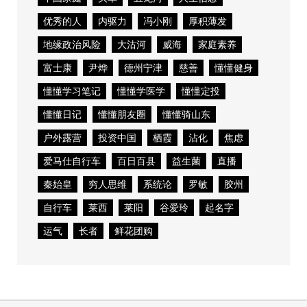
优秀的人
内驱力
冯小刚
厚积薄发
地缘政治风险
大沽河
威海
家庭素养
富士康
尹烨
德州宁津
慈善
懂懂健身
懂懂学习笔记
懂懂学医学
懂懂定投
懂懂日记
懂懂朋友圈
懂懂骑山东
户外露营
投资中国
栖霞
沾化
焦虑
爱马仕自行车
百日百县
益生菌
直播
秦始皇
穷人思维
系统论
罗敏
胶州
自行车
莱西
莱阳
谷爱玲
起名字
运气
长者
鲜花团购