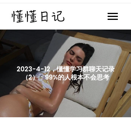
Skip
to
懂懂日记
懂懂日记网每天同步更新懂懂学
content
习群内容
2023-4-12，懂懂学习群聊天记录
（2）：99%的人根本不会思考