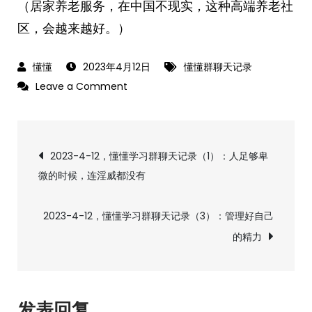
（居家养老服务，在中国不现实，这种高端养老社
区，会越来越好。）
2023年4月12日
懂懂群聊天记录
on
Leave a Comment
2023-
4-
文
12，
2023-4-12，懂懂学习群聊天记录（1）：人足够卑
懂
微的时候，连淫威都没有
章
懂
学
导
2023-4-12，懂懂学习群聊天记录（3）：管理好自己
习
的精力
群
航
聊
天
记
发表回复