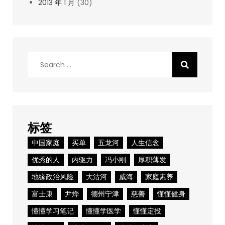
2013 年 1 月
(30)
Search
for:
标签
中国家庭
买单
五龙河
人生信念
优秀的人
内驱力
冯小刚
厚积薄发
地缘政治风险
大沽河
威海
家庭素养
富士康
尹烨
德州宁津
慈善
懂懂健身
懂懂学习笔记
懂懂学医学
懂懂定投