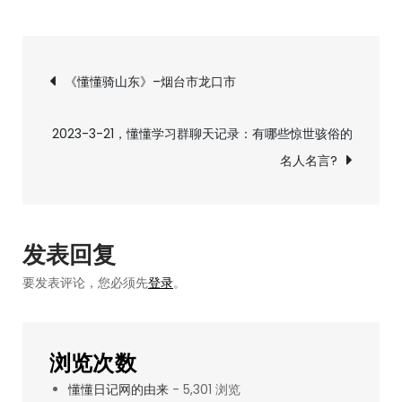
2023-
3-
文
19，
《懂懂骑山东》–烟台市龙口市
懂
章
懂
2023-3-21，懂懂学习群聊天记录：有哪些惊世骇俗的
闲
导
名人名言?
聊
群
航
摘
录
发表回复
要发表评论，您必须先
登录
。
浏览次数
懂懂日记网的由来
- 5,301 浏览