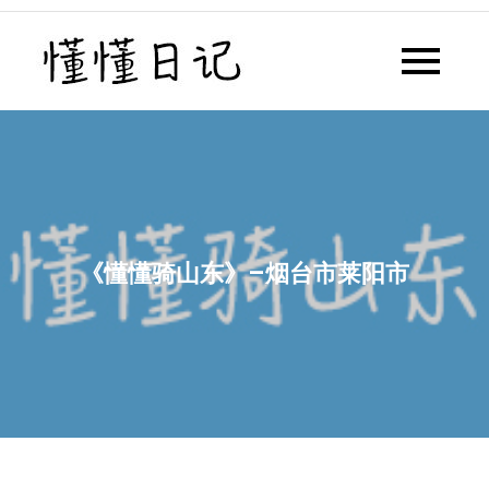
Skip
to
懂懂日记
懂懂日记网每天同步更新懂懂学
content
习群内容
《懂懂骑山东》–烟台市莱阳市