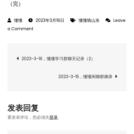
（完）
2023年3月16日
懂懂骑山东
Leave
on
a Comment
《懂
懂
文
骑
2023-3-16，懂懂学习群聊天记录（2）
山
章
东》
2023-3-15，懂懂闲聊群摘录
–
导
烟
台
航
市
发表回复
莱
要发表评论，您必须先
登录
。
阳
市