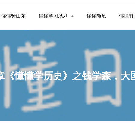
懂懂骑山东
懂懂学习系列
懂懂随笔
懂懂群
懂学习群内容
章《懂懂学历史》之钱学森，大