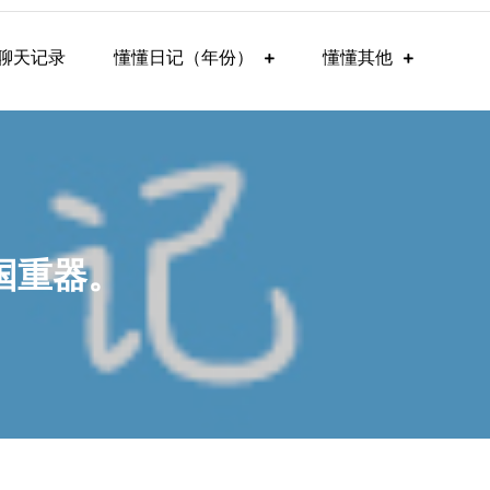
聊天记录
懂懂日记（年份）
懂懂其他
国重器。