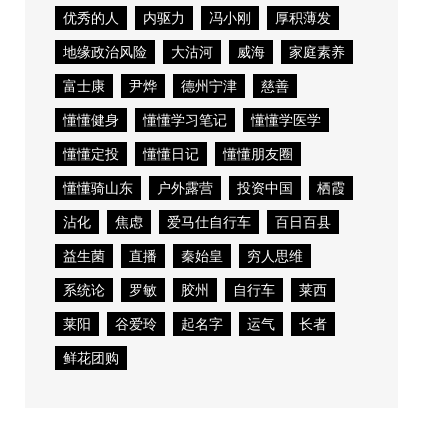
优秀的人
内驱力
冯小刚
厚积薄发
地缘政治风险
大沽河
威海
家庭素养
富士康
尹烨
德州宁津
慈善
懂懂健身
懂懂学习笔记
懂懂学医学
懂懂定投
懂懂日记
懂懂朋友圈
懂懂骑山东
户外露营
投资中国
栖霞
沾化
焦虑
爱马仕自行车
百日百县
益生菌
直播
秦始皇
穷人思维
系统论
罗敏
胶州
自行车
莱西
莱阳
谷爱玲
起名字
运气
长者
鲜花团购