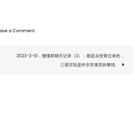
on
eave a Comment
2023-
3-
2023-3-10，懂懂群聊天记录（2）：都是从愤青过来的，
10，
懂
三观尽毁是件非常痛苦的事情。
懂
群
聊
天
记
录
（1）：
牛