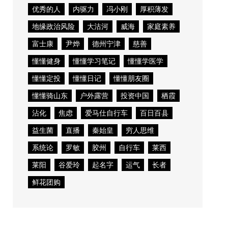
优秀的人
内驱力
冯小刚
厚积薄发
地缘政治风险
大沽河
威海
家庭素养
富士康
尹烨
德州宁津
慈善
懂懂健身
懂懂学习笔记
懂懂学医学
懂懂定投
懂懂日记
懂懂朋友圈
懂懂骑山东
户外露营
投资中国
栖霞
沾化
焦虑
爱马仕自行车
百日百县
益生菌
直播
秦始皇
穷人思维
系统论
罗敏
胶州
自行车
莱西
莱阳
谷爱玲
起名字
运气
长者
鲜花团购