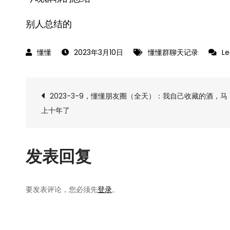
别人总结的
2023年3月10日
懂懂群聊天记录
L
文
2023-3-9，懂懂朋友圈（全天）：我自己收藏的酒，马
上十年了
章
导
发表回复
航
要发表评论，您必须先
登录
。