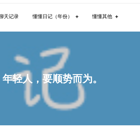
聊天记录
懂懂日记（年份）
懂懂其他
话，年轻人，要顺势而为。