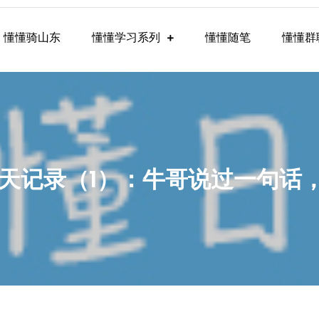
懂懂骑山东
懂懂学习系列
懂懂随笔
懂懂群
懂学习群内容
懂群聊天记录（1）：牛哥说过一句