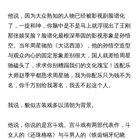
他说，因为大众熟知的人物已经被影视剧脸谱化
了，一提和珅，你脑中是不是马上就浮现出了王刚
那张嬉笑脸？脸谱化最根深蒂固的影视形象是孙悟
空。当年周星驰拍《大话西游》，他的孙悟空造型
与观众内心的固定形象差别很大，国人就差给周星
驰磕头了，求求你别糟蹋我们的文化瑰宝！连配乐
大师赵季平都恳求周星驰，我为你配乐只为钱不为
名，你千万别给我署名，我丢不起这个人。
我说，貌似古装戏多以清朝为背景。
他说，你说的是宫斗戏。宫斗戏有两部代表作，斗
女人的《还珠格格》与斗男人的《铁齿铜牙纪晓