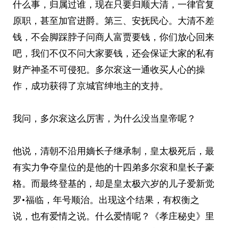
什么事，归属过谁，现在只要归顺大清，一律官复
原职，甚至加官进爵。第三、安抚民心。大清不差
钱，不会脚踩脖子问商人富贾要钱，你们放心回来
吧，我们不仅不问大家要钱，还会保证大家的私有
财产神圣不可侵犯。多尔衮这一通收买人心的操
作，成功获得了京城官绅地主的支持。
我问，多尔衮这么厉害，为什么没当皇帝呢？
他说，清朝不沿用嫡长子继承制，皇太极死后，最
有实力争夺皇位的是他的十四弟多尔衮和皇长子豪
格。而最终登基的，却是皇太极六岁的儿子爱新觉
罗•福临，年号顺治。出现这个结果，有权衡之
说，也有爱情之说。什么爱情呢？《孝庄秘史》里