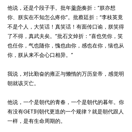
他说，还是个段子手。批年
羹尧
奏折：“朕亦想
你、朕实在不知怎么疼你”。批蔡廷折：“李枝英竟
不是个人，大笑话！真笑话！有面传口谕，朕笑得
了不得，真武夫矣。”批石文焯折：“喜也凭你，笑
也任你，气也随你，愧也由你，感也在你，恼也从
你，朕从来不会心口相异。”
我说，对比勤奋的雍正与懒惰的万历皇帝，感觉明
朝就该灭亡。
他说，一个是朝代的青春，一个是朝代的暮年。你
有没有GET到朝代更迭的一个规律？就是朝代跟人
一样，是有生命周期的。