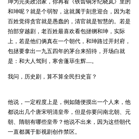
珅为完美政治家，你再看《铁齿铜牙纪晓岚》里的
和珅呢？就是个弱智，这就属于刻意迎合，因为老
百姓觉得贪官就是愚蠢的，清官就是智慧的。若是
拍部穿越剧，老百姓最喜欢看包拯铡和珅，实际
上，若是他们俩真在一个朝代，和珅路过开封府，
包拯要拿出一九五四年的茅台来招待，开场白就
是：和大人驾到，寒舍蓬荜生辉……。
我问，历史剧，算不算全民扫史盲？
他说，一定程度上是，例如随便摸出一个人来，他
都说出几个唐宋明清皇帝，但是你要问南北朝、元
朝、隋朝有哪些皇帝？他说不出来，因为这些朝代
一直都属于影视剧创作禁区。