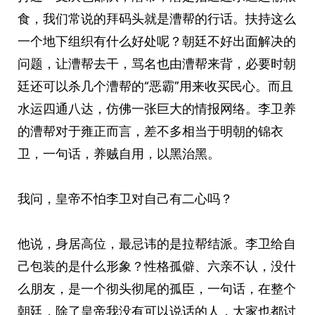
食，我们常说的拜码头就是漕帮的行话。扶持这么
一个地下组织有什么好处呢？朝廷不好出面解决的
问题，让漕帮去干，骂名也由漕帮来背，必要时朝
廷还可以杀几个漕帮的“恶霸”用来收买民心。而且
水运四通八达，仿佛一张巨大的情报网络。李卫养
的漕帮对于雍正而言，差不多相当于明朝的锦衣
卫，一句话，养贼自用，以黑治黑。
我问，皇帝不怕李卫对自己有二心吗？
他说，身居高位，最忌讳的是拉帮结派。李卫给自
己包装的是什么形象？性格孤僻、六亲不认，没什
么朋友，是一个彻头彻尾的孤臣，一句话，在整个
朝廷，除了皇帝我没有可以说话的人，大家也都讨