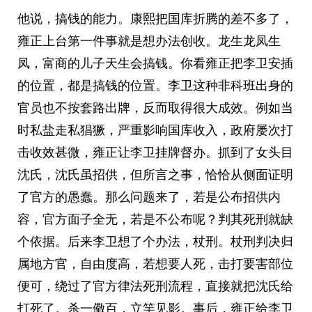
他说，搞钱的能力。康熙把国库折腾的差不多了，
雍正上台第一件事就是想办法创收。龙生龙凤生
凤，富商的儿子天生会搞钱。你看雍正把李卫安插
的位置，都是搞钱的位置。李卫这种非科班出身的
官员也不按套路出牌，反而取得很大成效。例如当
时私盐走私猖獗，严重影响国库收入，政府屡次打
击收效甚微，雍正让李卫挂牌督办。抓到了女头目
沈氏，沈氏虽招供，但所言之事，恰恰从侧面证明
了官方的愚蠢。那么问题来了，若是公布招供内
容，官方面子全无，若是不公布呢？判其死刑就缺
个依据。后来李卫想了个办法，杖刑。杖刑判决归
属地方官，自由度高，若想要人死，击打要害部位
便可，绕过了官方律法死刑流程，直接就把沈氏给
打死了。杀一儆百，立竿见影。事后，雍正给李卫