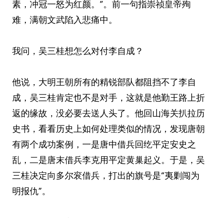
素，冲冠一怒为红颜。”。前一句指崇祯皇帝殉
难，满朝文武陷入悲痛中。
我问，吴三桂想怎么对付李自成？
他说，大明王朝所有的精锐部队都阻挡不了李自
成，吴三桂肯定也不是对手，这就是他勤王路上折
返的缘故，没必要去送人头了。他回山海关扒拉历
史书，看看历史上如何处理类似的情况，发现唐朝
有两个成功案例，一是唐中借兵回纥平定安史之
乱，二是唐末借兵李克用平定黄巢起义。于是，吴
三桂决定向多尔衮借兵，打出的旗号是“夷剿闯为
明报仇”。