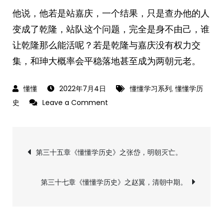
他说，他若是站嘉庆，一个结果，只是查办他的人
变成了乾隆，站队这个问题，完全是身不由己，谁
让乾隆那么能活呢？若是乾隆与嘉庆没有权力交
集，和珅大概率会平稳落地甚至成为两朝元老。
2022年7月4日
懂懂学习系列
,
懂懂学历
on
史
Leave a Comment
第
三
文
十
第三十五章《懂懂学历史》之张岱，明朝灭亡。
六
章
章
第三十七章《懂懂学历史》之赵翼，清朝中期。
《懂
导
懂
学