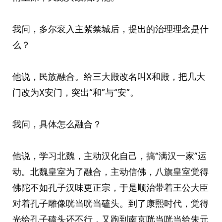
我问，多尔衮入主紫禁城后，提出的治理理念是什
么？
他说，民族融合。给三大殿改名叫X和殿，把几大
门改为X安门，突出“和”与“安”。
我问，具体怎么融合？
他说，学习北魏，主动汉化自己，搞“满汉一家”运
动。北魏皇室为了融合，主动信佛，八旗皇室觉得
佛陀不如孔子汉味更正宗，于是顺治带着王公大臣
对着孔子雕像咣当咣当磕头。到了康熙时代，觉得
光给孔子磕头还不行，又跑到南京咣当咣当给朱元