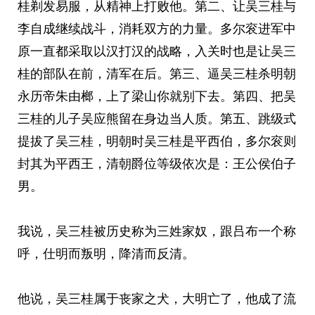
桂剃发易服，从精神上打败他。第二、让吴三桂与
李自成继续战斗，消耗双方的力量。多尔衮进军中
原一直都采取以汉打汉的战略，入关时也是让吴三
桂的部队在前，清军在后。第三、逼吴三桂杀明朝
永历帝朱由榔，上了梁山你就别下去。第四、把吴
三桂的儿子吴应熊留在身边当人质。第五、跳级式
提拔了吴三桂，明朝时吴三桂是平西伯，多尔衮则
封其为平西王，清朝爵位等级依次是：王公侯伯子
男。
我说，吴三桂被历史称为三姓家奴，跟吕布一个称
呼，仕明而叛明，降清而反清。
他说，吴三桂属于丧家之犬，大明亡了，他成了流