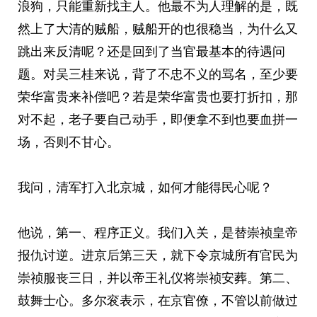
浪狗，只能重新找主人。他最不为人理解的是，既
然上了大清的贼船，贼船开的也很稳当，为什么又
跳出来反清呢？还是回到了当官最基本的待遇问
题。对吴三桂来说，背了不忠不义的骂名，至少要
荣华富贵来补偿吧？若是荣华富贵也要打折扣，那
对不起，老子要自己动手，即便拿不到也要血拼一
场，否则不甘心。
我问，清军打入北京城，如何才能得民心呢？
他说，第一、程序正义。我们入关，是替崇祯皇帝
报仇讨逆。进京后第三天，就下令京城所有官民为
崇祯服丧三日，并以帝王礼仪将崇祯安葬。第二、
鼓舞士心。多尔衮表示，在京官僚，不管以前做过