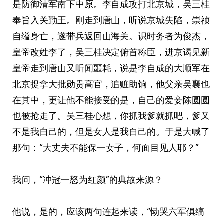
是防御清军南下中原。李自成攻打北京城，吴三桂
奉旨入关勤王。刚走到唐山，听说京城失陷，崇祯
自缢身亡，遂带兵返回山海关。识时务者为俊杰，
皇帝改姓李了，吴三桂决定俯首称臣，进京谒见新
皇帝走到唐山又听闻噩耗，说是李自成的大顺军在
北京捉拿大批勋贵高官，追赃助饷，他父亲吴襄也
在其中，更让他不能接受的是，自己的爱妾陈圆圆
也被抢走了。吴三桂心想，你抓我爹就抓吧，爹又
不是我自己的，但是女人是我自己的。于是大喊了
那句：“大丈夫不能保一女子，何面目见人耶？”
我问，“冲冠一怒为红颜”的典故来源？
他说，是的，应该两句连起来读，“恸哭六军俱缟