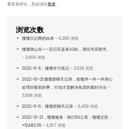
要发表评论，您必须先
登录
。
之
辛
弃
浏览次数
疾，
懂懂日记网的由来
- 5,290 浏览
南
宋
懂懂骑山东——百日百县第43站，潍坊市高密市。
衰
- 3,656 浏览
败。
2022-9-5，懂懂学习笔记
- 3,529 浏览
2022-10-21,懂懂群聊天记录，按顺序一件一件用心
处理好眼前的事，行动才是解决焦虑的最好办法
-
3,508 浏览
2022-11-6，懂懂群聊天记录
- 3,459 浏览
2022-12-21，懂懂健身：骑行50公里，懂懂定投：
+12483.05
- 3,357 浏览