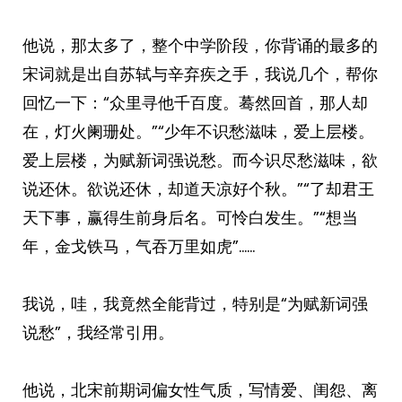
他说，那太多了，整个中学阶段，你背诵的最多的
宋词就是出自苏轼与辛弃疾之手，我说几个，帮你
回忆一下：“众里寻他千百度。蓦然回首，那人却
在，灯火阑珊处。”“少年不识愁滋味，爱上层楼。
爱上层楼，为赋新词强说愁。而今识尽愁滋味，欲
说还休。欲说还休，却道天凉好个秋。”“了却君王
天下事，赢得生前身后名。可怜白发生。”“想当
年，金戈铁马，气吞万里如虎”……
我说，哇，我竟然全能背过，特别是“为赋新词强
说愁”，我经常引用。
他说，北宋前期词偏女性气质，写情爱、闺怨、离