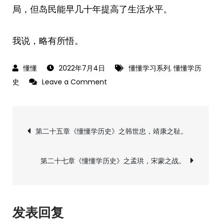
局，但岛民能早几十年提高了生活水平。
我说，略有所悟。
2022年7月4日
懂懂学习系列
,
懂懂学历
on
史
Leave a Comment
第
二
文
十
第二十五章《懂懂学历史》之韩世忠，靖康之耻。
六
章
章
第二十七章《懂懂学历史》之孟珙，宋蒙之战。
《懂
导
懂
学
航
历
发表回复
史》