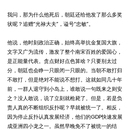
我问，那为什么他死后，朝廷还给他发了那么多奖
状呢？追赠“光禄大夫”，谥号“忠敏”。
他说，他时刻政治正确，始终高举抗金复国大旗，
文字又广为流传，激发了整个南宋百姓的爱国心，
是正能量代表。贪点财好点色算啥？只要别太过
分，朝廷也会睁一只眼闭一只眼的。当朝不敢打归
不敢打，但是绝对不能说不想打。这就如同几十年
前，一群人退守到小岛上，谁敢说一句既来之则安
之？没人敢说，说了立刻就枪毙了。但是，若是负
责人真的不断组织反扑呢？早就被统一了。相反，
因为停止反扑认真发展经济，他们的GDP快速发展
成亚洲四小龙之一。虽然早晚免不了被统一的结