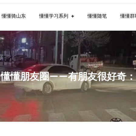
懂懂骑山东
懂懂学习系列
懂懂随笔
懂懂群
懂学习群内容
-21，懂懂朋友圈——有朋友很好奇