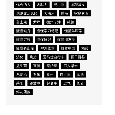
优秀的人
内驱力
冯小刚
厚积薄发
地缘政治风险
大沽河
威海
家庭素养
富士康
尹烨
德州宁津
慈善
懂懂健身
懂懂学习笔记
懂懂学医学
懂懂定投
懂懂日记
懂懂朋友圈
懂懂骑山东
户外露营
投资中国
栖霞
沾化
焦虑
爱马仕自行车
百日百县
益生菌
直播
秦始皇
穷人思维
系统论
罗敏
胶州
自行车
莱西
莱阳
谷爱玲
起名字
运气
长者
鲜花团购