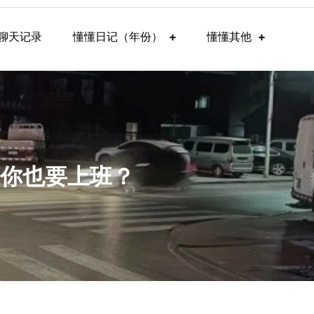
聊天记录
懂懂日记（年份）
懂懂其他
：你也要上班？