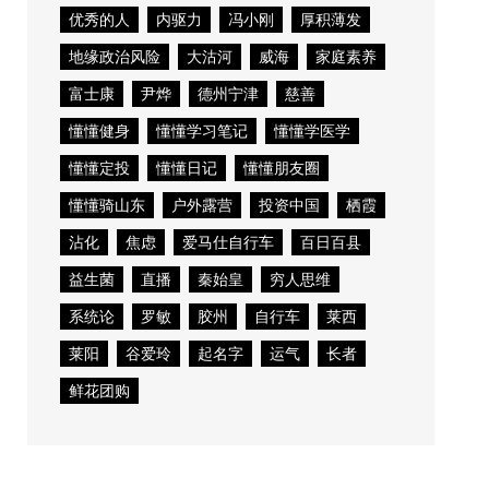
优秀的人
内驱力
冯小刚
厚积薄发
地缘政治风险
大沽河
威海
家庭素养
富士康
尹烨
德州宁津
慈善
懂懂健身
懂懂学习笔记
懂懂学医学
懂懂定投
懂懂日记
懂懂朋友圈
懂懂骑山东
户外露营
投资中国
栖霞
沾化
焦虑
爱马仕自行车
百日百县
益生菌
直播
秦始皇
穷人思维
系统论
罗敏
胶州
自行车
莱西
莱阳
谷爱玲
起名字
运气
长者
鲜花团购