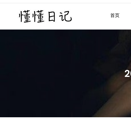
Skip
to
首页
懂懂日记
懂懂日记网每天同步更新懂
content