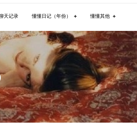
聊天记录
懂懂日记（年份）
懂懂其他
）