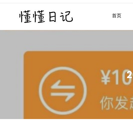
Skip
to
首页
懂懂日记
懂懂日记网每天同步更新懂
content