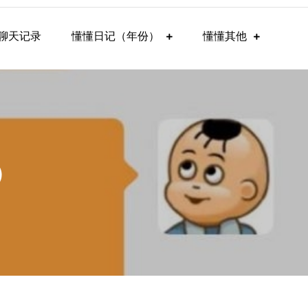
聊天记录
懂懂日记（年份）
懂懂其他
）