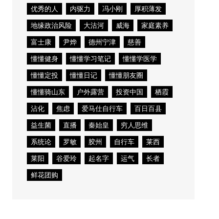
优秀的人
内驱力
冯小刚
厚积薄发
地缘政治风险
大沽河
威海
家庭素养
富士康
尹烨
德州宁津
慈善
懂懂健身
懂懂学习笔记
懂懂学医学
懂懂定投
懂懂日记
懂懂朋友圈
懂懂骑山东
户外露营
投资中国
栖霞
沾化
焦虑
爱马仕自行车
百日百县
益生菌
直播
秦始皇
穷人思维
系统论
罗敏
胶州
自行车
莱西
莱阳
谷爱玲
起名字
运气
长者
鲜花团购