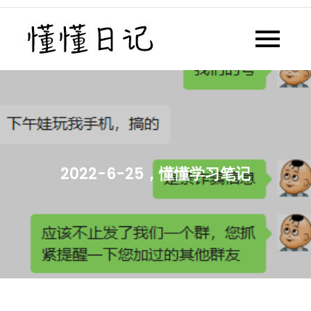
Skip
to
懂懂日记
懂懂日记网每天同步更新懂懂学
content
习群内容
2022-6-25，懂懂学习笔记