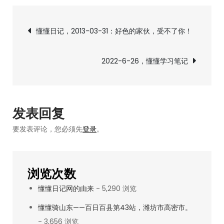
6-
文
25，
懂懂日记，2013-03-31：好色的家伙，受不了你！
懂
章
懂
2022-6-26，懂懂学习笔记
学
导
习
笔
航
记
发表回复
要发表评论，您必须先
登录
。
浏览次数
懂懂日记网的由来
- 5,290 浏览
懂懂骑山东——百日百县第43站，潍坊市高密市。
- 3,656 浏览