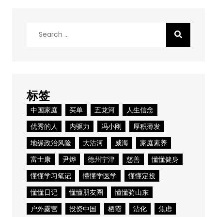
Search
for:
标签
中国家庭
买单
五龙河
人生信念
优秀的人
内驱力
冯小刚
厚积薄发
地缘政治风险
大沽河
威海
家庭素养
富士康
尹烨
德州宁津
慈善
懂懂健身
懂懂学习笔记
懂懂学医学
懂懂定投
懂懂日记
懂懂朋友圈
懂懂骑山东
户外露营
投资中国
栖霞
沾化
焦虑