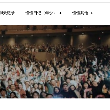
聊天记录
懂懂日记（年份）
懂懂其他
）