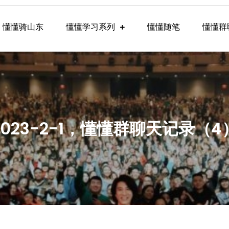
懂懂骑山东
懂懂学习系列
懂懂随笔
懂懂群
懂学习群内容
2023-2-1，懂懂群聊天记录（4