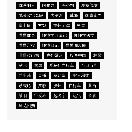
优秀的人
内驱力
冯小刚
厚积薄发
地缘政治风险
大沽河
威海
家庭素养
富士康
尹烨
德州宁津
慈善
懂懂健身
懂懂学习笔记
懂懂学医学
懂懂定投
懂懂日记
懂懂朋友圈
懂懂骑山东
户外露营
投资中国
栖霞
沾化
焦虑
爱马仕自行车
百日百县
益生菌
直播
秦始皇
穷人思维
系统论
罗敏
胶州
自行车
莱西
莱阳
谷爱玲
起名字
运气
长者
鲜花团购