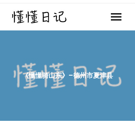
Skip
to
懂懂日记
懂懂日记网每天同步更新懂懂学
content
习群内容
《懂懂骑山东》–德州市夏津县