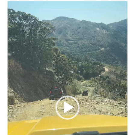
视
频
播
放
器