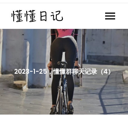
Skip
to
懂懂日记
懂懂日记网每天同步更新懂懂学
content
习群内容
2023-1-25，懂懂群聊天记录（4）